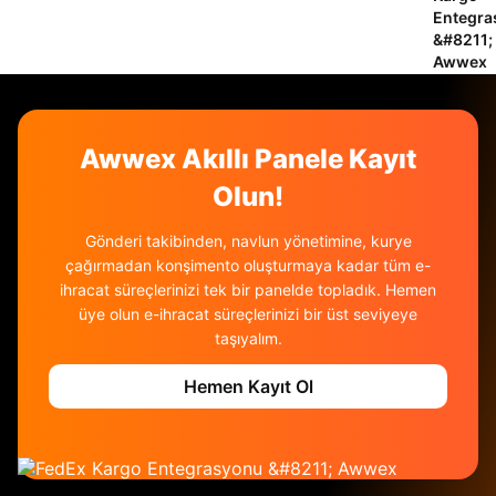
Awwex ve FedEx uluslararası güvenlik
standartlarına uygundur. Bu sayede tüm veriler
güvenle saklanır.
Awwex Akıllı Panele Kayıt
Olun!
Gönderi takibinden, navlun yönetimine, kurye
çağırmadan konşimento oluşturmaya kadar tüm e-
ihracat süreçlerinizi tek bir panelde topladık. Hemen
üye olun e-ihracat süreçlerinizi bir üst seviyeye
taşıyalım.
Hemen Kayıt Ol