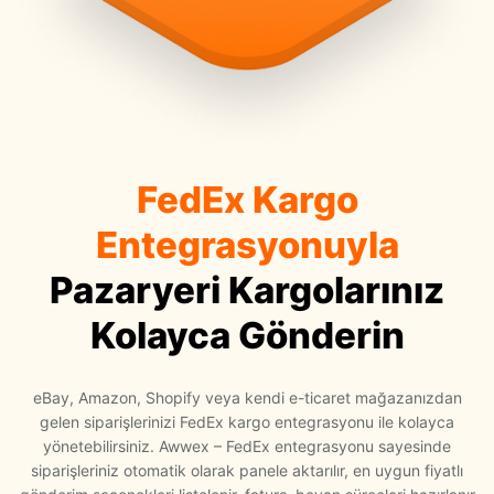
Referanslar
Karayolu Taşımacılığı
Pazaryeri Entegrasyonları
Amazon FBA
Webinarlar
Denizyolu Taşımacılığı
Kargo Entegrasyonları
Fulfillment
FedEx Kargo
Videocastler
Havayolu Taşımacılığı
Tüm Entegrasyonlar
Ara Depolama
Entegrasyonuyla
Pazaryeri Kargolarınız
E-Kitaplar
Kolayca Gönderin
Destek Merkezi
eBay, Amazon, Shopify veya kendi e-ticaret mağazanızdan
gelen siparişlerinizi FedEx kargo entegrasyonu ile kolayca
yönetebilirsiniz. Awwex – FedEx entegrasyonu sayesinde
Sıkça Sorulan Sorular
siparişleriniz otomatik olarak panele aktarılır, en uygun fiyatlı