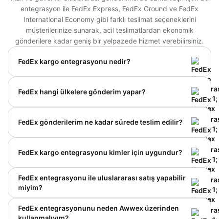
entegrasyon ile FedEx Express, FedEx Ground ve FedEx
International Economy gibi farklı teslimat seçeneklerini
müşterilerinize sunarak, acil teslimatlardan ekonomik
gönderilere kadar geniş bir yelpazede hizmet verebilirsiniz.
FedEx kargo entegrasyonu nedir?
FedEx entegrasyonu, e-ticaret mağazanızdaki
siparişlerin otomatik olarak Awwex paneline
FedEx hangi ülkelere gönderim yapar?
aktarılmasını sağlar. Böylece siparişlerinizi manuel
işlem yapmadan FedEx üzerinden gönderebilirsiniz.
FedEx 220’den fazla ülkeye gönderim hizmeti sunar.
Operasyon hızlanır ve hata riski azalır.
Bu geniş ağ sayesinde hem Avrupa hem de Amerika
FedEx gönderilerim ne kadar sürede teslim edilir?
pazarına hızlı erişim sağlayabilirsiniz. Özellikle
global satış yapan mağazalar için güçlü bir
Teslim süresi seçilen hizmet türüne göre değişir.
çözümdür.
Express servis ile Avrupa’ya 1–3 iş günü, ABD’ye 2–
FedEx kargo entegrasyonu kimler için uygundur?
5 iş günü arasında teslimat yapılabilir. Daha
ekonomik servislerde süre birkaç gün daha uzun
Entegrasyon hem küçük hem de büyük ölçekli
FedEx entegrasyonu ile uluslararası satış yapabilir
olabilir.
işletmeler için uygundur. Sipariş sayınız fark
miyim?
etmeksizin süreci profesyonel ve hızlı
yönetebilirsiniz. Bu da müşteri memnuniyetini
Evet, entegrasyon farklı para birimleri ve gümrük
FedEx entegrasyonunu neden Awwex üzerinden
artırır.
belgeleri ile global satışları destekler. 200’den fazla
kullanmalıyım?