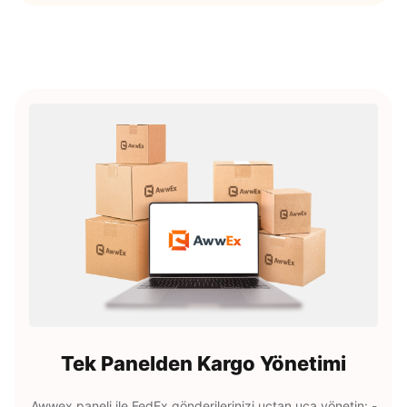
Tek Panelden Kargo Yönetimi
Awwex paneli ile FedEx gönderilerinizi uçtan uca yönetin: -