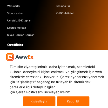
Webinarlar
Basında Biz
Videocastler
KVKK Metinleri
Ücretsiz E-Kitaplar
Destek Merkezi
Sıkça Sorulan Sorular
Özellikler
Express Kargo Servis
Awwex Nedir?
Entegrasyonlar
Tüm site ziyaretçilerimizi daha iyi tanımak, sitemizdeki
kullanıcı deneyimini kişiselleştirmek ve iyileştirmek için web
sitemizde çerezler kullanıyoruz. Çerez ayarlarınızı yönetmek
için
"Kişiselleştir"
seçeneğine tıklayabilir, sitemizdeki
çerezlerle ilgili detaylı bilgiler
için
Çerez Politikası'nı
inceleyebilirsiniz.
Türkçe
Kişiselleştir
Kabul Et
Flat Ofis Defterdar Mah. Otakçılar Cd.No:100/101