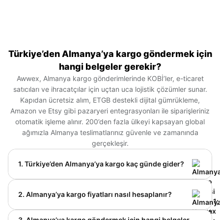
Türkiye’den Almanya’ya kargo göndermek için
hangi belgeler gerekir?
Awwex, Almanya kargo gönderimlerinde KOBİ’ler, e-ticaret
satıcıları ve ihracatçılar için uçtan uca lojistik çözümler sunar.
Kapıdan ücretsiz alım, ETGB destekli dijital gümrükleme,
Amazon ve Etsy gibi pazaryeri entegrasyonları ile siparişleriniz
otomatik işleme alınır. 200’den fazla ülkeyi kapsayan global
ağımızla Almanya teslimatlarınız güvenle ve zamanında
gerçekleşir.
1. Türkiye’den Almanya’ya kargo kaç günde gider?
Türkiye’den Almanya’ya kargo gönderim süresi,
tercih edilen taşıma yöntemine göre değişiklik
2. Almanya’ya kargo fiyatları nasıl hesaplanır?
gösterir. Hava kargo ile gönderiler genellikle 2–4 iş
günü içinde teslim edilirken, denizyolu gönderileri
Almanya’ya kargo ücretleri; ürünün ağırlığı, desisi,
3. Almanya’ya kargo göndermek için hangi belgeler