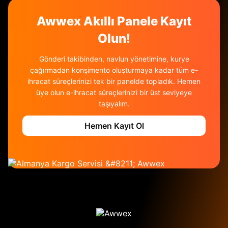
veya ek maliyete sebep olabilir. Awwex uzman
Awwex Akıllı Panele Kayıt
desteğiyle bu süreci hatasız tamamlamanız
mümkündür.
Olun!
Gönderi takibinden, navlun yönetimine, kurye
çağırmadan konşimento oluşturmaya kadar tüm e-
ihracat süreçlerinizi tek bir panelde topladık. Hemen
üye olun e-ihracat süreçlerinizi bir üst seviyeye
taşıyalım.
Hemen Kayıt Ol