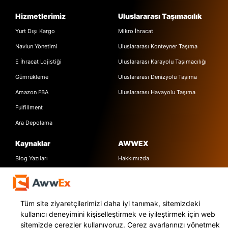
Hizmetlerimiz
Uluslararası Taşımacılık
Yurt Dışı Kargo
Mikro İhracat
Navlun Yönetimi
Uluslararası Konteyner Taşıma
E İhracat Lojistiği
Uluslararası Karayolu Taşımacılığı
Gümrükleme
Uluslararası Denizyolu Taşıma
Amazon FBA
Uluslararası Havayolu Taşıma
Fulfillment
Ara Depolama
Kaynaklar
AWWEX
Blog Yazıları
Hakkımızda
Referanslar
İletişim
Webinarlar
Basında Biz
Tüm site ziyaretçilerimizi daha iyi tanımak, sitemizdeki
Videocastler
KVKK Metinleri
kullanıcı deneyimini kişiselleştirmek ve iyileştirmek için web
Ücretsiz E-Kitaplar
sitemizde çerezler kullanıyoruz. Çerez ayarlarınızı yönetmek