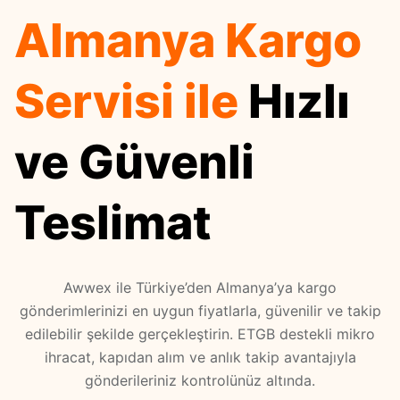
Almanya Kargo
Referanslar
Karayolu Taşımacılığı
Pazaryeri Entegrasyonları
Amazon FBA
Servisi ile
Hızlı
Webinarlar
Denizyolu Taşımacılığı
Kargo Entegrasyonları
Fulfillment
ve Güvenli
Videocastler
Havayolu Taşımacılığı
Tüm Entegrasyonlar
Ara Depolama
Teslimat
E-Kitaplar
Awwex ile Türkiye’den Almanya’ya kargo
Destek Merkezi
gönderimlerinizi en uygun fiyatlarla, güvenilir ve takip
edilebilir şekilde gerçekleştirin. ETGB destekli mikro
ihracat, kapıdan alım ve anlık takip avantajıyla
Sıkça Sorulan Sorular
gönderileriniz kontrolünüz altında.