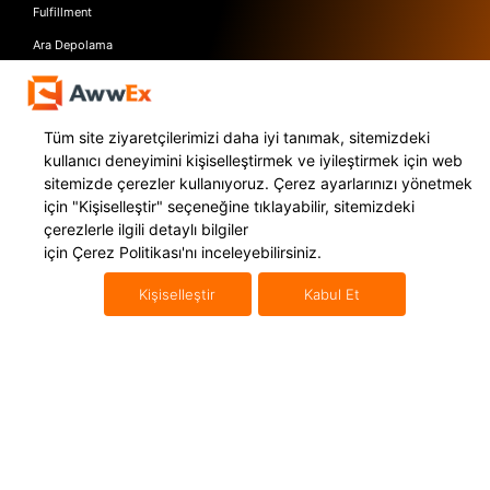
Fulfillment
Ara Depolama
Kaynaklar
AWWEX
Blog Yazıları
Hakkımızda
Tüm site ziyaretçilerimizi daha iyi tanımak, sitemizdeki
Referanslar
İletişim
kullanıcı deneyimini kişiselleştirmek ve iyileştirmek için web
sitemizde çerezler kullanıyoruz. Çerez ayarlarınızı yönetmek
Webinarlar
Basında Biz
için
"Kişiselleştir"
seçeneğine tıklayabilir, sitemizdeki
Videocastler
KVKK Metinleri
çerezlerle ilgili detaylı bilgiler
için
Çerez Politikası'nı
inceleyebilirsiniz.
Ücretsiz E-Kitaplar
Destek Merkezi
Kişiselleştir
Kabul Et
Sıkça Sorulan Sorular
Özellikler
Express Kargo Servis
Awwex Nedir?
Entegrasyonlar