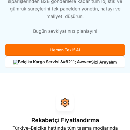
siparişlerinden B2B gönderilere kadar tüm lojistik ve
gümrük süreçlerini tek panelden yönetin, hatayı ve
Hakkımızda
maliyeti düşürün.
Bugün sevkiyatınızı planlayın!
Hemen Teklif Al
Sizi Arayalım
Rekabetçi Fiyatlandırma
Türkiye–Belçika hattında tüm taşıma modlarında