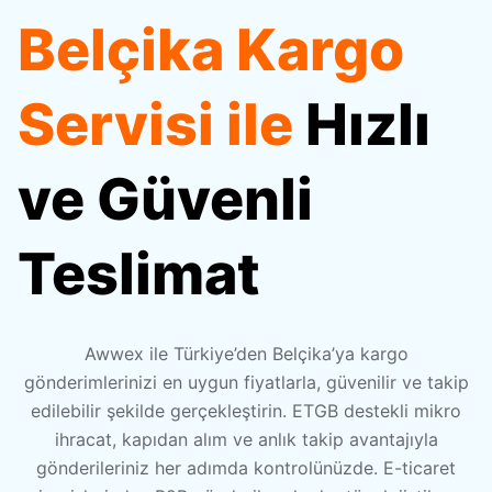
Belçika Kargo
Referanslar
Karayolu Taşımacılığı
Pazaryeri Entegrasyonları
Amazon FBA
Servisi ile
Hızlı
Webinarlar
Denizyolu Taşımacılığı
Kargo Entegrasyonları
Fulfillment
ve Güvenli
Videocastler
Havayolu Taşımacılığı
Tüm Entegrasyonlar
Ara Depolama
Teslimat
E-Kitaplar
Awwex ile Türkiye’den Belçika’ya kargo
Destek Merkezi
gönderimlerinizi en uygun fiyatlarla, güvenilir ve takip
edilebilir şekilde gerçekleştirin. ETGB destekli mikro
ihracat, kapıdan alım ve anlık takip avantajıyla
Sıkça Sorulan Sorular
gönderileriniz her adımda kontrolünüzde. E-ticaret