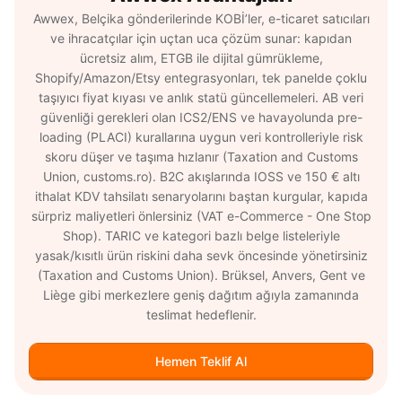
Awwex, Belçika gönderilerinde KOBİ’ler, e-ticaret satıcıları
ve ihracatçılar için uçtan uca çözüm sunar: kapıdan
ücretsiz alım, ETGB ile dijital gümrükleme,
Shopify/Amazon/Etsy entegrasyonları, tek panelde çoklu
taşıyıcı fiyat kıyası ve anlık statü güncellemeleri. AB veri
güvenliği gerekleri olan ICS2/ENS ve havayolunda pre-
loading (PLACI) kurallarına uygun veri kontrolleriyle risk
skoru düşer ve taşıma hızlanır (Taxation and Customs
Union, customs.ro). B2C akışlarında IOSS ve 150 € altı
ithalat KDV tahsilatı senaryolarını baştan kurgular, kapıda
sürpriz maliyetleri önlersiniz (VAT e-Commerce - One Stop
Shop). TARIC ve kategori bazlı belge listeleriyle
yasak/kısıtlı ürün riskini daha sevk öncesinde yönetirsiniz
(Taxation and Customs Union). Brüksel, Anvers, Gent ve
Liège gibi merkezlere geniş dağıtım ağıyla zamanında
teslimat hedeflenir.
Hemen Teklif Al