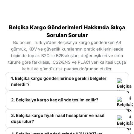
Belçika Kargo Gönderimleri Hakkında Sıkça
Sorulan Sorular
Bu bölüm, Türkiye’den Belçika’ya kargo gönderirken AB
gümrük, KDV ve güvenlik kurallarının pratik etkilerini sade
biçimde toplar. B2C ile B2B akışları, değer eşikleri ve ürün
türüne göre farklılaşır. ICS2/ENS ve PLACI veri kalitesi uçuşa
kabul ve gümrük risk puanını doğrudan etkiler.
1. Belçika kargo gönderilerinde gerekli belgeler
nelerdir?
Belçika’ya ticari gönderilerde ticari fatura, hava
konşimentosu (AWB) ve paketleme listesi çekirdek
2. Belçika’ya kargo kaç günde teslim edilir?
evrak setidir. Faturada ürün açıklaması, HS/TARIC
kodu, menşe, miktar ve birim değer net ve tutarlı
Express servislerle ana merkezlere teslimat tipik
3. Belçika kargo fiyatı nasıl hesaplanır ve nasıl
olmalıdır. Alıcı telefon ve e-posta bilgileri teslimat
olarak 2–4 iş gününde, ekonomi servislerde 4–8+
düşürülür?
ve gümrük iletişimi için şarttır. Havayolunda AB’nin
iş gününde gerçekleşir. Uzak bölge dağıtımları ve
ICS2 sistemi için varış öncesi ENS ve yükleme
yoğun sezonlar 1–2 gün ekleyebilir. ICS2/PLACI veri
Fiyat, gerçek/hacimsel ağırlığın büyüğü, servis
4. Belçika kargo gönderilerinde KDV (VAT) ve