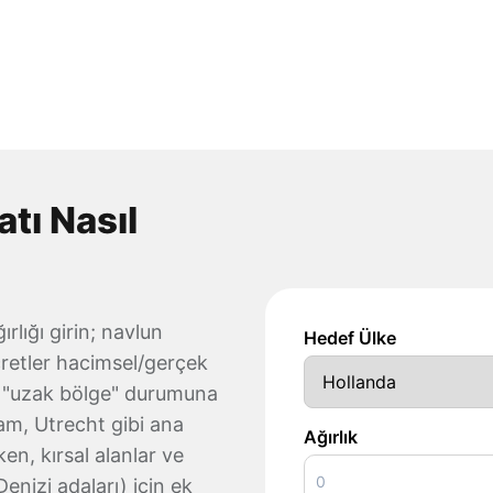
tı Nasıl
ırlığı girin; navlun
Hedef Ülke
Ücretler hacimsel/gerçek
 ve "uzak bölge" durumuna
am, Utrecht gibi ana
Ağırlık
en, kırsal alanlar ve
enizi adaları) için ek