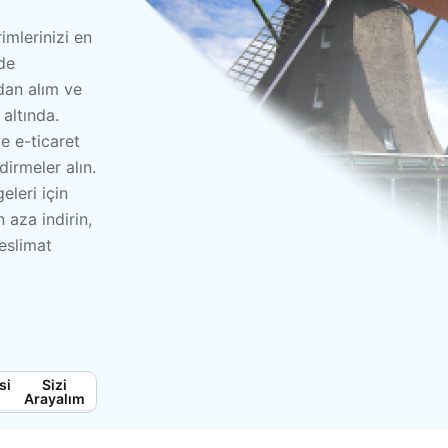
mlerinizi en
lde
dan alım ve
 altında.
ve e-ticaret
dirmeler alın.
leri için
 aza indirin,
eslimat
Sizi
Arayalım