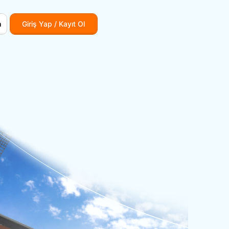
m
Giriş Yap / Kayıt Ol