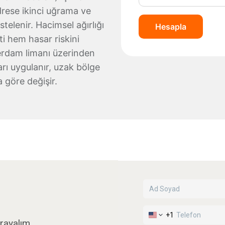
adrese ikinci uğrama ve
telenir. Hacimsel ağırlığı
Hesapla
i hem hasar riskini
terdam limanı üzerinden
arı uygulanır, uzak bölge
a göre değişir.