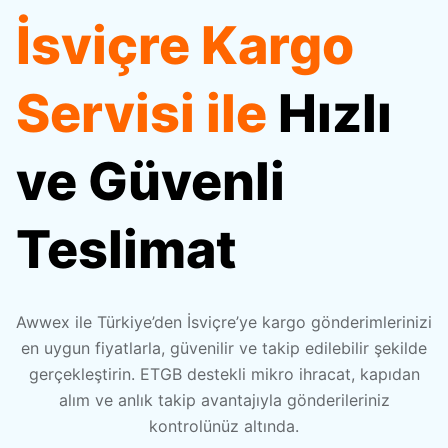
İsviçre Kargo
Referanslar
Karayolu Taşımacılığı
Pazaryeri Entegrasyonları
Amazon FBA
Servisi ile
Hızlı
Webinarlar
Denizyolu Taşımacılığı
Kargo Entegrasyonları
Fulfillment
ve Güvenli
Videocastler
Havayolu Taşımacılığı
Tüm Entegrasyonlar
Ara Depolama
Teslimat
E-Kitaplar
Awwex ile Türkiye’den İsviçre’ye kargo gönderimlerinizi
Destek Merkezi
en uygun fiyatlarla, güvenilir ve takip edilebilir şekilde
gerçekleştirin. ETGB destekli mikro ihracat, kapıdan
alım ve anlık takip avantajıyla gönderileriniz
Sıkça Sorulan Sorular
kontrolünüz altında.