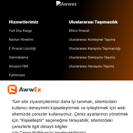
Hizmetlerimiz
Uluslararası Taşımacılık
Yurt Dışı Kargo
Mikro İhracat
Navlun Yönetimi
Uluslararası Konteyner Taşıma
E İhracat Lojistiği
Uluslararası Karayolu Taşımacılığı
Gümrükleme
Uluslararası Denizyolu Taşıma
Amazon FBA
Uluslararası Havayolu Taşıma
Fulfillment
Ara Depolama
Kaynaklar
AWWEX
Tüm site ziyaretçilerimizi daha iyi tanımak, sitemizdeki
Blog Yazıları
Hakkımızda
kullanıcı deneyimini kişiselleştirmek ve iyileştirmek için web
sitemizde çerezler kullanıyoruz. Çerez ayarlarınızı yönetmek
Referanslar
İletişim
için
"Kişiselleştir"
seçeneğine tıklayabilir, sitemizdeki
Webinarlar
Basında Biz
çerezlerle ilgili detaylı bilgiler
Videocastler
KVKK Metinleri
için
Çerez Politikası'nı
inceleyebilirsiniz.