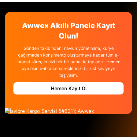
alıcı verilerini eksiksiz vermektir.
elektronik ürünlerde sigorta tavsiye edilir. Awwex
açar. Tares üzerinden doğru sınıflandırma ve UPU
paneli, beyan değerine göre prim hesaplar.
adres formatına uymak hızlı geçiş sağlar. Lityum ve
Sigortalı gönderilerde paketleme talimatlarına
tehlikeli maddelerde IATA/Swiss Post limitleri kritik
uyum zorunludur. Uygunsuz paketleme, tazmin
Awwex Akıllı Panele Kayıt
önemdedir. Sanayi ürünlerinde menşe belgesi
sürecini olumsuz etkileyebilir.
zorunlu olmasa da evrak setini eksiksiz tutmak iyi
Olun!
pratiktir. DDP/DAP seçimi müşteri deneyimini
doğrudan etkiler. Awwex, bu riskleri önleyen
Gönderi takibinden, navlun yönetimine, kurye
kontrol adımlarını zorunlu kılar.
çağırmadan konşimento oluşturmaya kadar tüm e-
ihracat süreçlerinizi tek bir panelde topladık. Hemen
üye olun e-ihracat süreçlerinizi bir üst seviyeye
taşıyalım.
Hemen Kayıt Ol