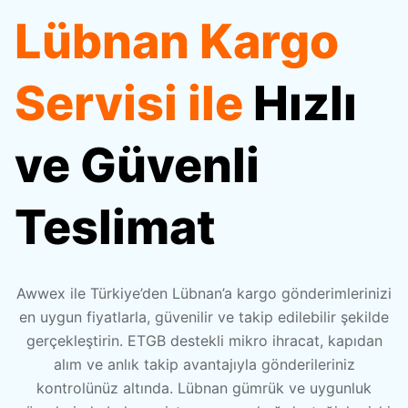
Lübnan Kargo
Referanslar
Karayolu Taşımacılığı
Pazaryeri Entegrasyonları
Amazon FBA
Servisi ile
Hızlı
Webinarlar
Denizyolu Taşımacılığı
Kargo Entegrasyonları
Fulfillment
ve Güvenli
Videocastler
Havayolu Taşımacılığı
Tüm Entegrasyonlar
Ara Depolama
Teslimat
E-Kitaplar
Awwex ile Türkiye’den Lübnan’a kargo gönderimlerinizi
Destek Merkezi
en uygun fiyatlarla, güvenilir ve takip edilebilir şekilde
gerçekleştirin. ETGB destekli mikro ihracat, kapıdan
alım ve anlık takip avantajıyla gönderileriniz
Sıkça Sorulan Sorular
kontrolünüz altında. Lübnan gümrük ve uygunluk