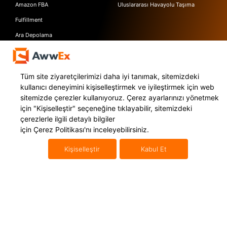
Amazon FBA
Uluslararası Havayolu Taşıma
Fulfillment
Ara Depolama
Kaynaklar
AWWEX
Blog Yazıları
Hakkımızda
Tüm site ziyaretçilerimizi daha iyi tanımak, sitemizdeki
Referanslar
İletişim
kullanıcı deneyimini kişiselleştirmek ve iyileştirmek için web
sitemizde çerezler kullanıyoruz. Çerez ayarlarınızı yönetmek
Webinarlar
Basında Biz
için
"Kişiselleştir"
seçeneğine tıklayabilir, sitemizdeki
Videocastler
KVKK Metinleri
çerezlerle ilgili detaylı bilgiler
için
Çerez Politikası'nı
inceleyebilirsiniz.
Ücretsiz E-Kitaplar
Destek Merkezi
Kişiselleştir
Kabul Et
Sıkça Sorulan Sorular
Özellikler
Express Kargo Servis
Awwex Nedir?