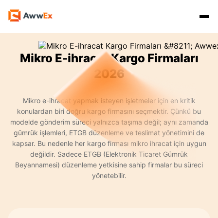
Hizmetlerimiz
Mikro E-ihracat Kargo Firmaları
2026
Özellikler
Yurtdışı Kargo
Mikro e-ihracat yapmak isteyen işletmeler için en kritik
konulardan biri doğru kargo firmasını seçmektir. Çünkü bu
modelde gönderim süreci yalnızca taşıma değil; aynı zamanda
Uluslararası Taşımacılık
Express Kargo
Navlun Yönetimi
gümrük işlemleri, ETGB düzenleme ve teslimat yönetimini de
kapsar. Bu nedenle her kargo firması mikro ihracat için uygun
değildir. Sadece ETGB (Elektronik Ticaret Gümrük
Kaynaklar
Mikro İhracat
Awwex Nedir ?
E İhracat Lojistiği
Beyannamesi) düzenleme yetkisine sahip firmalar bu süreci
yönetebilir.
Blog
Konteyner Taşımacılığı
Ödeme Entegrasyonu
Gümrükleme
Giriş Yap
Kayıt Ol