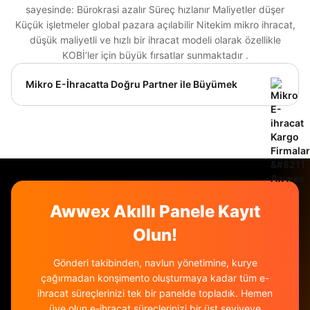
sayesinde: Bürokrasi azalır Süreç hızlanır Maliyetler düşer
Küçük işletmeler global pazara açılabilir Nitekim mikro ihracat,
düşük maliyetli ve hızlı bir ihracat modeli olarak özellikle
KOBİ’ler için büyük fırsatlar sunmaktadır .
Mikro E-İhracatta Doğru Partner ile Büyümek
Mikro e-ihracat sürecinde doğru kargo firması ile
çalışmak, operasyonun başarısını doğrudan etkiler.
Doğru lojistik partner; maliyetleri optimize eder,
teslimat sürelerini kısaltır ve müşteri deneyimini
iyileştirir. Bu nedenle kargo firması seçimi yalnızca
fiyat odaklı değil; hız, entegrasyon, gümrük
yönetimi ve operasyonel destek gibi kriterlerle
Awwex Akıllı Panele Kayıt
birlikte değerlendirilmelidir. Doğru seçim
yapıldığında mikro ihracat, işletmeler için
Olun!
sürdürülebilir bir büyüme kanalına dönüşür.
Gönderi takibinden, navlun yönetimine, kurye
çağırmadan konşimento oluşturmaya kadar tüm e-
ihracat süreçlerinizi tek bir panelde topladık. Hemen
üye olun e-ihracat süreçlerinizi bir üst seviyeye