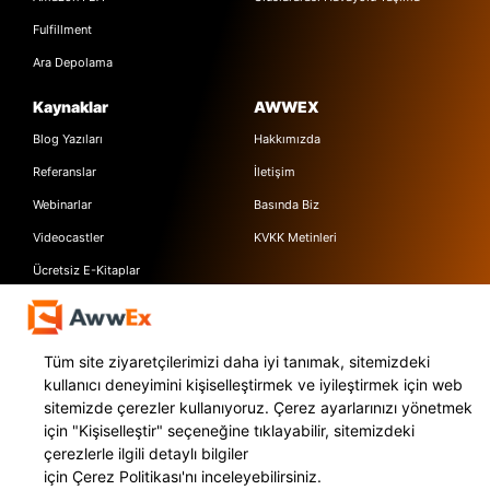
Fulfillment
Ara Depolama
Kaynaklar
AWWEX
Blog Yazıları
Hakkımızda
Referanslar
İletişim
Webinarlar
Basında Biz
Videocastler
KVKK Metinleri
Ücretsiz E-Kitaplar
Destek Merkezi
Sıkça Sorulan Sorular
Tüm site ziyaretçilerimizi daha iyi tanımak, sitemizdeki
Özellikler
kullanıcı deneyimini kişiselleştirmek ve iyileştirmek için web
sitemizde çerezler kullanıyoruz. Çerez ayarlarınızı yönetmek
Express Kargo Servis
için
"Kişiselleştir"
seçeneğine tıklayabilir, sitemizdeki
Awwex Nedir?
çerezlerle ilgili detaylı bilgiler
için
Çerez Politikası'nı
inceleyebilirsiniz.
Entegrasyonlar