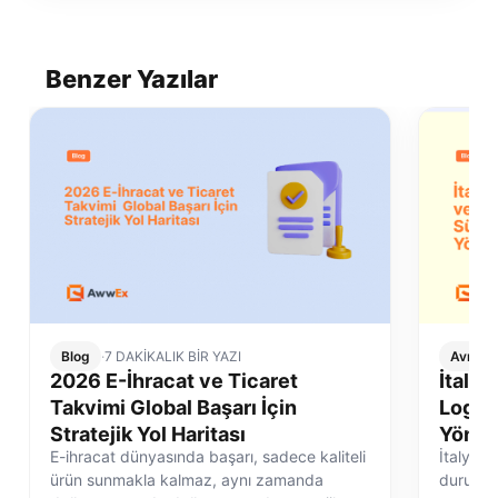
Benzer Yazılar
Blog
·
7 DAKİKALIK BİR YAZI
Avrupa 
2026 E-İhracat ve Ticaret
İtalya
Takvimi Global Başarı İçin
Logist
Stratejik Yol Haritası
Yönet
E-ihracat dünyasında başarı, sadece kaliteli
İtalya e
ürün sunmakla kalmaz, aynı zamanda
durum de