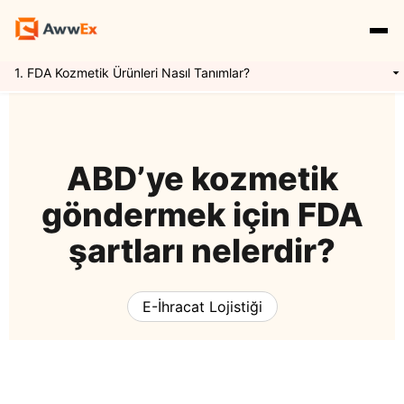
1. FDA Kozmetik Ürünleri Nasıl Tanımlar?
Hizmetlerimiz
Özellikler
Yurtdışı Kargo
ABD’ye kozmetik
göndermek için FDA
Uluslararası Taşımacılık
Express Kargo
Navlun Yönetimi
şartları nelerdir?
Kaynaklar
Mikro İhracat
Awwex Nedir ?
E İhracat Lojistiği
E-İhracat Lojistiği
Blog
Konteyner Taşımacılığı
Ödeme Entegrasyonu
Gümrükleme
Giriş Yap
Kayıt Ol