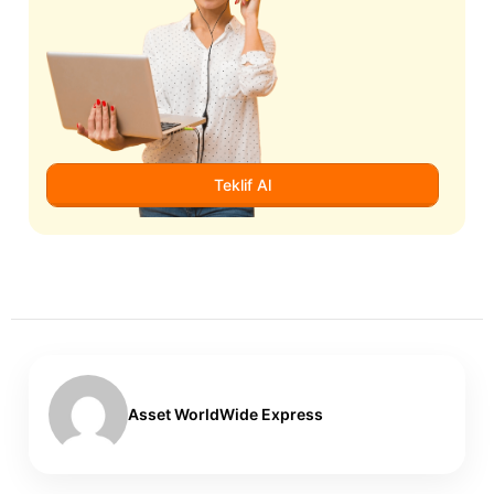
Teklif Al
Asset WorldWide Express