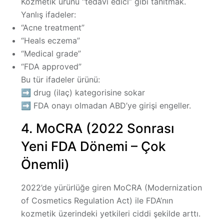
Kozmetik ürünü “tedavi edici” gibi tanıtmak.
Yanlış ifadeler:
“Acne treatment”
“Heals eczema”
“Medical grade”
“FDA approved”
Bu tür ifadeler ürünü:
➡
drug (ilaç)
kategorisine sokar
➡ FDA onayı olmadan ABD’ye girişi engeller.
4. MoCRA (2022 Sonrası
Yeni FDA Dönemi – Çok
Önemli)
2022’de yürürlüğe giren
MoCRA (Modernization
of Cosmetics Regulation Act)
ile FDA’nın
kozmetik üzerindeki yetkileri ciddi şekilde arttı.