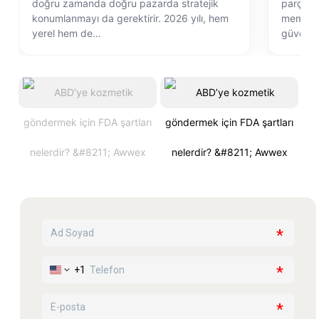
doğru zamanda doğru pazarda stratejik
parçasıd
konumlanmayı da gerektirir. 2026 yılı, hem
memnuni
yerel hem de…
güvenli 