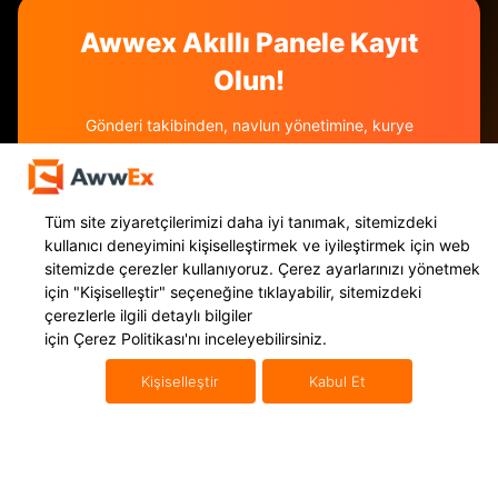
Awwex Akıllı Panele Kayıt
Olun!
Gönderi takibinden, navlun yönetimine, kurye
çağırmadan konşimento oluşturmaya kadar tüm e-
ihracat süreçlerinizi tek bir panelde topladık. Hemen
üye olun e-ihracat süreçlerinizi bir üst seviyeye
Tüm site ziyaretçilerimizi daha iyi tanımak, sitemizdeki
taşıyalım.
kullanıcı deneyimini kişiselleştirmek ve iyileştirmek için web
sitemizde çerezler kullanıyoruz. Çerez ayarlarınızı yönetmek
Hemen Kayıt Ol
için
"Kişiselleştir"
seçeneğine tıklayabilir, sitemizdeki
çerezlerle ilgili detaylı bilgiler
için
Çerez Politikası'nı
inceleyebilirsiniz.
Kişiselleştir
Kabul Et