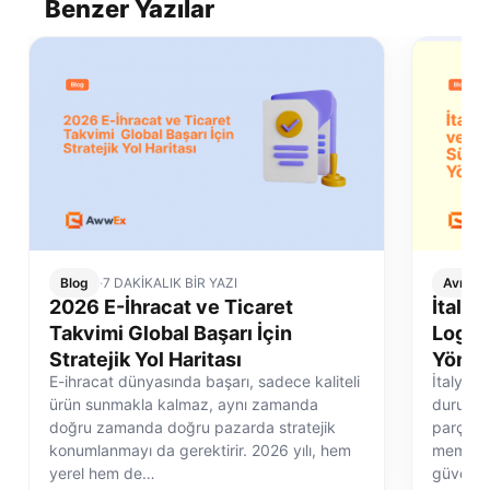
Benzer Yazılar
Blog
·
7 DAKİKALIK BİR YAZI
Avrupa 
2026 E-İhracat ve Ticaret
İtalya
Takvimi Global Başarı İçin
Logist
Stratejik Yol Haritası
Yönet
E-ihracat dünyasında başarı, sadece kaliteli
İtalya e
ürün sunmakla kalmaz, aynı zamanda
durum de
doğru zamanda doğru pazarda stratejik
parçasıd
konumlanmayı da gerektirir. 2026 yılı, hem
memnuni
yerel hem de…
güvenli 