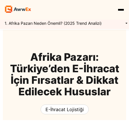
1. Afrika Pazarı Neden Önemli? (2025 Trend Analizi)
Hizmetlerimiz
Özellikler
Yurtdışı Kargo
Afrika Pazarı:
Türkiye’den E-İhracat
Uluslararası Taşımacılık
Express Kargo
Navlun Yönetimi
İçin Fırsatlar & Dikkat
Edilecek Hususlar
Kaynaklar
Mikro İhracat
Awwex Nedir ?
E İhracat Lojistiği
E-İhracat Lojistiği
Blog
Konteyner Taşımacılığı
Ödeme Entegrasyonu
Gümrükleme
Giriş Yap
Kayıt Ol