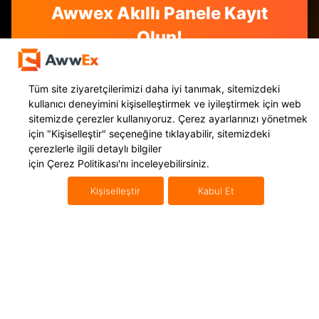
Awwex Akıllı Panele Kayıt
Olun!
Gönderi takibinden, navlun yönetimine, kurye
çağırmadan konşimento oluşturmaya kadar tüm e-
Tüm site ziyaretçilerimizi daha iyi tanımak, sitemizdeki
ihracat süreçlerinizi tek bir panelde topladık. Hemen
kullanıcı deneyimini kişiselleştirmek ve iyileştirmek için web
üye olun e-ihracat süreçlerinizi bir üst seviyeye
sitemizde çerezler kullanıyoruz. Çerez ayarlarınızı yönetmek
taşıyalım.
için
"Kişiselleştir"
seçeneğine tıklayabilir, sitemizdeki
çerezlerle ilgili detaylı bilgiler
Hemen Kayıt Ol
için
Çerez Politikası'nı
inceleyebilirsiniz.
Kişiselleştir
Kabul Et