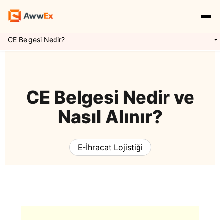
CE Belgesi Nedir?
Hizmetlerimiz
Özellikler
Yurtdışı Kargo
CE Belgesi Nedir ve
Nasıl Alınır?
Uluslararası Taşımacılık
Express Kargo
Navlun Yönetimi
E-İhracat Lojistiği
Kaynaklar
Mikro İhracat
Awwex Nedir ?
E İhracat Lojistiği
Blog
Konteyner Taşımacılığı
Ödeme Entegrasyonu
Gümrükleme
Giriş Yap
Kayıt Ol