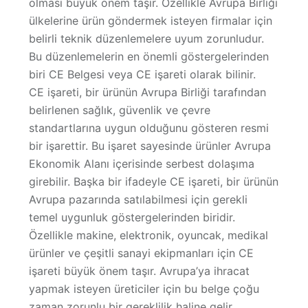
olması büyük önem taşır. Özellikle Avrupa Birliği
ülkelerine ürün göndermek isteyen firmalar için
Hakkımızda
belirli teknik düzenlemelere uyum zorunludur.
Bu düzenlemelerin en önemli göstergelerinden
biri
CE Belgesi
veya
CE işareti
olarak bilinir.
CE işareti, bir ürünün Avrupa Birliği tarafından
belirlenen sağlık, güvenlik ve çevre
standartlarına uygun olduğunu gösteren resmi
bir işarettir. Bu işaret sayesinde ürünler Avrupa
Ekonomik Alanı içerisinde serbest dolaşıma
girebilir. Başka bir ifadeyle CE işareti, bir ürünün
Avrupa pazarında satılabilmesi için gerekli
temel uygunluk göstergelerinden biridir.
Özellikle makine, elektronik, oyuncak, medikal
ürünler ve çeşitli sanayi ekipmanları için CE
işareti büyük önem taşır. Avrupa’ya ihracat
yapmak isteyen üreticiler için bu belge çoğu
zaman zorunlu bir gereklilik haline gelir.