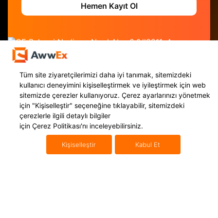
Hemen Kayıt Ol
Tüm site ziyaretçilerimizi daha iyi tanımak, sitemizdeki
kullanıcı deneyimini kişiselleştirmek ve iyileştirmek için web
sitemizde çerezler kullanıyoruz. Çerez ayarlarınızı yönetmek
için
"Kişiselleştir"
seçeneğine tıklayabilir, sitemizdeki
çerezlerle ilgili detaylı bilgiler
Hizmetlerimiz
Uluslararası Taşımacılık
için
Çerez Politikası'nı
inceleyebilirsiniz.
Yurt Dışı Kargo
Mikro İhracat
Kişiselleştir
Kabul Et
Navlun Yönetimi
Uluslararası Konteyner Taşıma
E İhracat Lojistiği
Uluslararası Karayolu Taşımacılığı
Gümrükleme
Uluslararası Denizyolu Taşıma
Amazon FBA
Uluslararası Havayolu Taşıma
Fulfillment