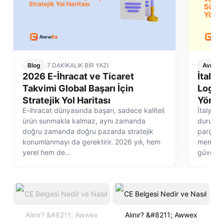
Blog
·
7 DAKİKALIK BİR YAZI
Avrupa 
2026 E-İhracat ve Ticaret
İtalya
Takvimi Global Başarı İçin
Logist
Stratejik Yol Haritası
Yönet
E-ihracat dünyasında başarı, sadece kaliteli
İtalya e
ürün sunmakla kalmaz, aynı zamanda
durum de
doğru zamanda doğru pazarda stratejik
parçasıd
konumlanmayı da gerektirir. 2026 yılı, hem
memnuni
yerel hem de…
güvenli 