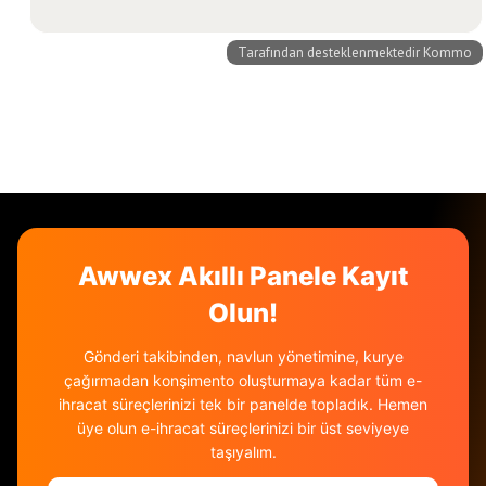
Awwex Akıllı Panele Kayıt
Olun!
Gönderi takibinden, navlun yönetimine, kurye
çağırmadan konşimento oluşturmaya kadar tüm e-
ihracat süreçlerinizi tek bir panelde topladık. Hemen
üye olun e-ihracat süreçlerinizi bir üst seviyeye
taşıyalım.