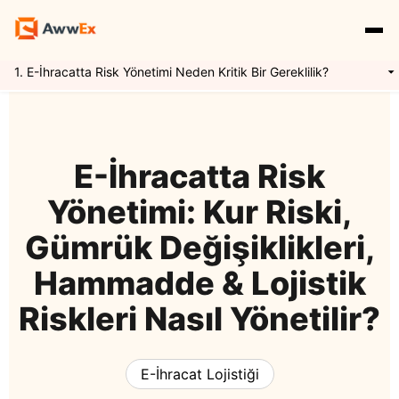
1. E-İhracatta Risk Yönetimi Neden Kritik Bir Gereklilik?
Hizmetlerimiz
Özellikler
Yurtdışı Kargo
E-İhracatta Risk
Yönetimi: Kur Riski,
Uluslararası Taşımacılık
Express Kargo
Navlun Yönetimi
Gümrük Değişiklikleri,
Hammadde & Lojistik
Kaynaklar
Mikro İhracat
Awwex Nedir ?
E İhracat Lojistiği
Riskleri Nasıl Yönetilir?
Blog
Konteyner Taşımacılığı
Ödeme Entegrasyonu
Gümrükleme
Giriş Yap
Kayıt Ol
E-İhracat Lojistiği