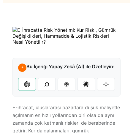
Referanslar
Karayolu Taşımacılığı
Pazaryeri Entegrasyonları
Amazon FBA
Webinarlar
Denizyolu Taşımacılığı
Kargo Entegrasyonları
Fulfillment
Videocastler
Havayolu Taşımacılığı
Tüm Entegrasyonlar
Ara Depolama
Bu İçeriği Yapay Zekâ (AI) ile Özetleyin:
E-Kitaplar
Destek Merkezi
E-ihracat, uluslararası pazarlara düşük maliyetle
açılmanın en hızlı yollarından biri olsa da aynı
Sıkça Sorulan Sorular
zamanda
çok katmanlı riskleri
de beraberinde
getirir. Kur dalgalanmaları, gümrük