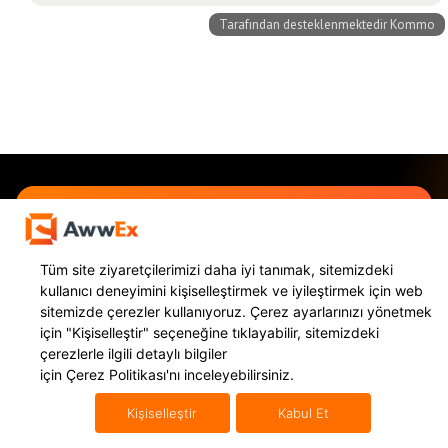
Awwex Akıllı Panele Kayıt
Olun!
Tüm site ziyaretçilerimizi daha iyi tanımak, sitemizdeki
kullanıcı deneyimini kişiselleştirmek ve iyileştirmek için web
Gönderi takibinden, navlun yönetimine, kurye
sitemizde çerezler kullanıyoruz. Çerez ayarlarınızı yönetmek
çağırmadan konşimento oluşturmaya kadar tüm e-
için
"Kişiselleştir"
seçeneğine tıklayabilir, sitemizdeki
ihracat süreçlerinizi tek bir panelde topladık. Hemen
çerezlerle ilgili detaylı bilgiler
üye olun e-ihracat süreçlerinizi bir üst seviyeye
için
Çerez Politikası'nı
inceleyebilirsiniz.
taşıyalım.
Kişiselleştir
Kabul Et
Hemen Kayıt Ol