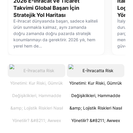
2026 E-İhracat ve Ticaret
İtalya
Takvimi Global Başarı İçin
Logist
Stratejik Yol Haritası
Yönet
E-ihracat dünyasında başarı, sadece kaliteli
İtalya e
ürün sunmakla kalmaz, aynı zamanda
durum de
doğru zamanda doğru pazarda stratejik
parçasıd
konumlanmayı da gerektirir. 2026 yılı, hem
memnuni
yerel hem de…
güvenli 