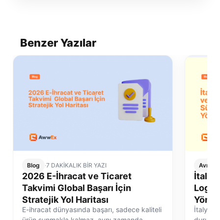
Benzer Yazılar
Blog
·
7 DAKİKALIK BİR YAZI
Avrupa 
2026 E-İhracat ve Ticaret
İtalya
Takvimi Global Başarı İçin
Logist
Stratejik Yol Haritası
Yönet
E-ihracat dünyasında başarı, sadece kaliteli
İtalya e
ürün sunmakla kalmaz, aynı zamanda
durum de