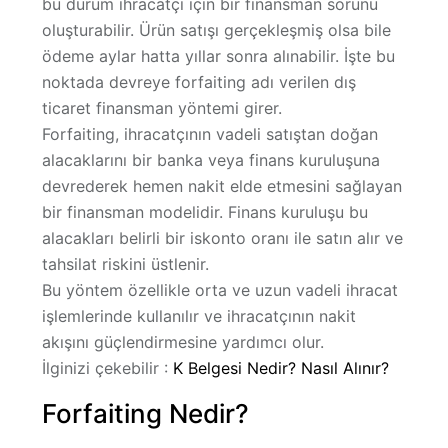
bu durum ihracatçı için bir finansman sorunu
oluşturabilir. Ürün satışı gerçekleşmiş olsa bile
Hakkımızda
ödeme aylar hatta yıllar sonra alınabilir. İşte bu
noktada devreye
forfaiting
adı verilen dış
ticaret finansman yöntemi girer.
Forfaiting, ihracatçının vadeli satıştan doğan
alacaklarını bir banka veya finans kuruluşuna
devrederek
hemen nakit elde etmesini sağlayan
bir finansman modelidir
. Finans kuruluşu bu
alacakları belirli bir iskonto oranı ile satın alır ve
tahsilat riskini üstlenir.
Bu yöntem özellikle
orta ve uzun vadeli ihracat
işlemlerinde
kullanılır ve ihracatçının nakit
akışını güçlendirmesine yardımcı olur.
İlginizi çekebilir :
K Belgesi Nedir? Nasıl Alınır?
Forfaiting Nedir?