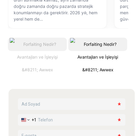
doğru zamanda doğru pazarda stratejik
parçasıd
konumlanmayı da gerektirir. 2026 yılı, hem
memnuni
yerel hem de…
güvenli 