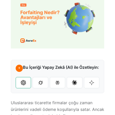
Referanslar
Karayolu Taşımacılığı
Pazaryeri Entegrasyonları
Amazon FBA
Webinarlar
Denizyolu Taşımacılığı
Kargo Entegrasyonları
Fulfillment
Videocastler
Havayolu Taşımacılığı
Tüm Entegrasyonlar
Ara Depolama
E-Kitaplar
Bu İçeriği Yapay Zekâ (AI) ile Özetleyin:
Destek Merkezi
Uluslararası ticarette firmalar çoğu zaman
Sıkça Sorulan Sorular
ürünlerini
vadeli ödeme koşullarıyla
satar. Ancak