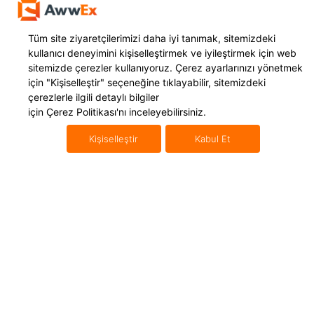
Tüm site ziyaretçilerimizi daha iyi tanımak, sitemizdeki
Hizmetlerimiz
Uluslararası Taşımacılık
kullanıcı deneyimini kişiselleştirmek ve iyileştirmek için web
Yurt Dışı Kargo
Mikro İhracat
sitemizde çerezler kullanıyoruz. Çerez ayarlarınızı yönetmek
için
"Kişiselleştir"
seçeneğine tıklayabilir, sitemizdeki
Navlun Yönetimi
Uluslararası Konteyner Taşıma
çerezlerle ilgili detaylı bilgiler
E İhracat Lojistiği
Uluslararası Karayolu Taşımacılığı
için
Çerez Politikası'nı
inceleyebilirsiniz.
Gümrükleme
Uluslararası Denizyolu Taşıma
Kişiselleştir
Kabul Et
Amazon FBA
Uluslararası Havayolu Taşıma
Fulfillment
Ara Depolama
Kaynaklar
AWWEX
Blog Yazıları
Hakkımızda
Referanslar
İletişim
Webinarlar
Basında Biz
Videocastler
KVKK Metinleri