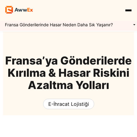
Fransa Gönderilerinde Hasar Neden Daha Sık Yaşanır?
Hizmetlerimiz
Özellikler
Yurtdışı Kargo
Fransa’ya Gönderilerde
Kırılma & Hasar Riskini
Uluslararası Taşımacılık
Express Kargo
Navlun Yönetimi
Azaltma Yolları
Kaynaklar
Mikro İhracat
Awwex Nedir ?
E İhracat Lojistiği
E-İhracat Lojistiği
Blog
Konteyner Taşımacılığı
Ödeme Entegrasyonu
Gümrükleme
Giriş Yap
Kayıt Ol