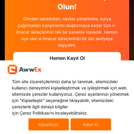
Olun!
Gönderi takibinden, navlun yönetimine, kurye
çağırmadan konşimento oluşturmaya kadar tüm e-
ihracat süreçlerinizi tek bir panelde topladık. Hemen
üye olun e-ihracat süreçlerinizi bir üst seviyeye
taşıyalım.
Hemen Kayıt Ol
Tüm site ziyaretçilerimizi daha iyi tanımak, sitemizdeki
kullanıcı deneyimini kişiselleştirmek ve iyileştirmek için web
sitemizde çerezler kullanıyoruz. Çerez ayarlarınızı yönetmek
için
"Kişiselleştir"
seçeneğine tıklayabilir, sitemizdeki
çerezlerle ilgili detaylı bilgiler
için
Çerez Politikası'nı
inceleyebilirsiniz.
Kişiselleştir
Kabul Et
Hizmetlerimiz
Uluslararası Taşımacılık