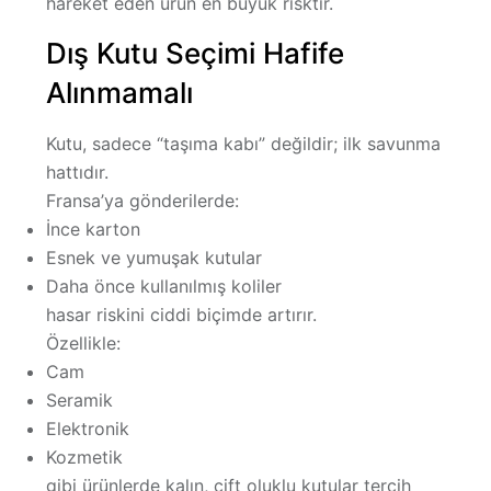
hareket eden ürün en büyük risktir.
Dış Kutu Seçimi Hafife
Alınmamalı
Kutu, sadece “taşıma kabı” değildir;
ilk savunma
hattıdır
.
Fransa’ya gönderilerde:
İnce karton
Esnek ve yumuşak kutular
Daha önce kullanılmış koliler
hasar riskini ciddi biçimde artırır.
Özellikle:
Cam
Seramik
Elektronik
Kozmetik
gibi ürünlerde
kalın, çift oluklu kutular
tercih