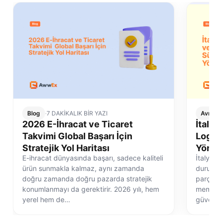
Blog
·
7 DAKİKALIK BİR YAZI
Avrupa 
2026 E-İhracat ve Ticaret
İtalya
Takvimi Global Başarı İçin
Logist
Stratejik Yol Haritası
Yönet
E-ihracat dünyasında başarı, sadece kaliteli
İtalya e
ürün sunmakla kalmaz, aynı zamanda
durum de
doğru zamanda doğru pazarda stratejik
parçasıd
konumlanmayı da gerektirir. 2026 yılı, hem
memnuni
yerel hem de…
güvenli 