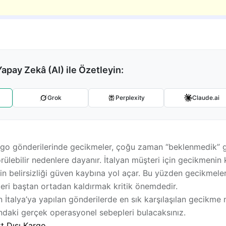
Yapay Zekâ (AI) ile Özetleyin:
Grok
Perplexity
Claude.ai
argo gönderilerinde gecikmeler, çoğu zaman “beklenmedik” g
rülebilir nedenlere
dayanır. İtalyan müşteri için gecikmenin
n belirsizliği
güven kaybına yol açar. Bu yüzden gecikmeler
eri baştan ortadan kaldırmak
kritik önemdedir.
 İtalya’ya yapılan gönderilerde en sık karşılaşılan gecikme 
ndaki gerçek operasyonel sebepleri bulacaksınız.
t Dışı Kargo