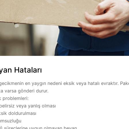
yan Hataları
 gecikmenin en yaygın nedeni
eksik veya hatalı evraktır
. Pak
ta varsa gönderi durur.
k problemleri:
elirsiz veya yanlış olması
eksik doldurulması
umsuzluğu
B) süreçlerine uygun olmayan beyan