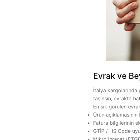
Evrak ve Be
İtalya kargolarında
taşınsın, evrakta ha
En sık görülen evra
Ürün açıklamasının b
Fatura bilgilerinin 
GTİP / HS Code uy
Mikro ihracat (ETG