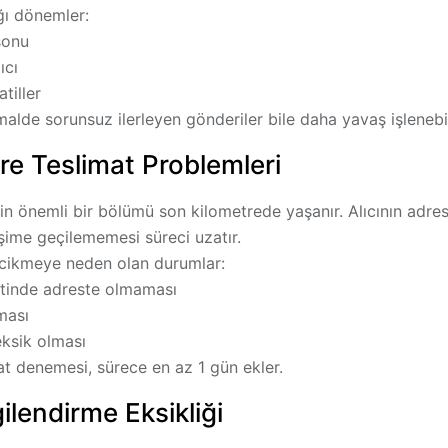
ğı dönemler:
sonu
ıcı
tiller
lde sorunsuz ilerleyen gönderiler bile daha yavaş işlenebil
re Teslimat Problemleri
rin önemli bir bölümü
son kilometrede
yaşanır. Alıcının adr
işime geçilememesi süreci uzatır.
cikmeye neden olan durumlar:
aatinde adreste olmaması
ması
eksik olması
at denemesi, sürece en az 1 gün ekler.
gilendirme Eksikliği