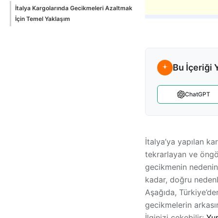
İtalya Kargolarında Gecikmeleri Azaltmak
İçin Temel Yaklaşım
Bu İçeriği 
ChatGPT
İtalya’ya yapılan k
tekrarlayan ve öngö
gecikmenin
nedenini
kadar,
doğru nedenl
Aşağıda, Türkiye’den
gecikmelerin arkası
İlginizi çekebilir:
Yur