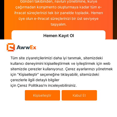
Gönderi takibinden, navlun yönetimine, kurye
çağırmadan konşimento oluşturmaya kadar tüm e-
ihracat süreçlerinizi tek bir panelde topladık. Hemen
üye olun e-ihracat süreçlerinizi bir üst seviyeye
taşıyalım.
Hemen Kayıt Ol
Tüm site ziyaretçilerimizi daha iyi tanımak, sitemizdeki
kullanıcı deneyimini kişiselleştirmek ve iyileştirmek için web
sitemizde çerezler kullanıyoruz. Çerez ayarlarınızı yönetmek
için
"Kişiselleştir"
seçeneğine tıklayabilir, sitemizdeki
çerezlerle ilgili detaylı bilgiler
için
Çerez Politikası'nı
inceleyebilirsiniz.
Kişiselleştir
Kabul Et
Hizmetlerimiz
Uluslararası Taşımacılık
Yurt Dışı Kargo
Mikro İhracat