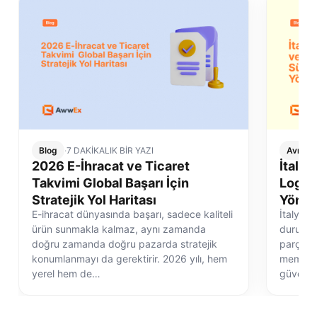
Blog
·
7 DAKİKALIK BİR YAZI
Avrupa 
2026 E-İhracat ve Ticaret
İtalya
Takvimi Global Başarı İçin
Logist
Stratejik Yol Haritası
Yönet
E-ihracat dünyasında başarı, sadece kaliteli
İtalya e
ürün sunmakla kalmaz, aynı zamanda
durum de
doğru zamanda doğru pazarda stratejik
parçasıd
konumlanmayı da gerektirir. 2026 yılı, hem
memnuni
yerel hem de…
güvenli 