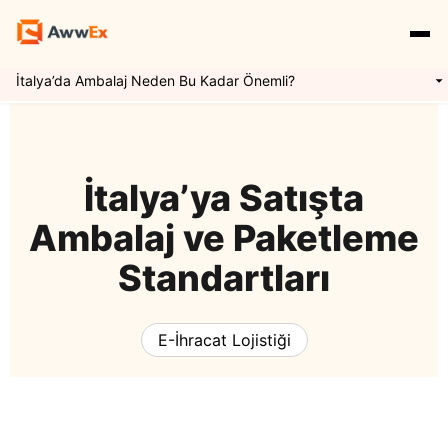
İtalya’da Ambalaj Neden Bu Kadar Önemli?
Hizmetlerimiz
Özellikler
Yurtdışı Kargo
İtalya’ya Satışta
Ambalaj ve Paketleme
Uluslararası Taşımacılık
Express Kargo
Navlun Yönetimi
Standartları
Kaynaklar
Mikro İhracat
Awwex Nedir ?
E İhracat Lojistiği
E-İhracat Lojistiği
Blog
Konteyner Taşımacılığı
Ödeme Entegrasyonu
Gümrükleme
Giriş Yap
Kayıt Ol