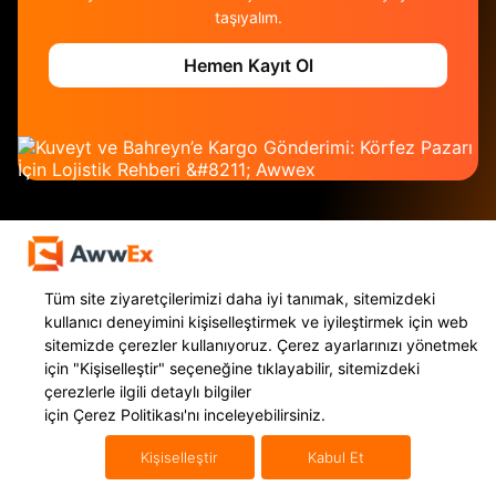
taşıyalım.
Hemen Kayıt Ol
Tüm site ziyaretçilerimizi daha iyi tanımak, sitemizdeki
kullanıcı deneyimini kişiselleştirmek ve iyileştirmek için web
sitemizde çerezler kullanıyoruz. Çerez ayarlarınızı yönetmek
Hizmetlerimiz
Uluslararası Taşımacılık
için
"Kişiselleştir"
seçeneğine tıklayabilir, sitemizdeki
Yurt Dışı Kargo
Mikro İhracat
çerezlerle ilgili detaylı bilgiler
Navlun Yönetimi
Uluslararası Konteyner Taşıma
için
Çerez Politikası'nı
inceleyebilirsiniz.
E İhracat Lojistiği
Uluslararası Karayolu Taşımacılığı
Kişiselleştir
Kabul Et
Gümrükleme
Uluslararası Denizyolu Taşıma