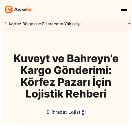
1. Körfez Bölgesine E-İhracatın Yükselişi
Hizmetlerimiz
Özellikler
Yurtdışı Kargo
Kuveyt ve Bahreyn’e
Kargo Gönderimi:
Uluslararası Taşımacılık
Express Kargo
Navlun Yönetimi
Körfez Pazarı İçin
Lojistik Rehberi
Kaynaklar
Mikro İhracat
Awwex Nedir ?
E İhracat Lojistiği
E-İhracat Lojistiği
Blog
Konteyner Taşımacılığı
Ödeme Entegrasyonu
Gümrükleme
Giriş Yap
Kayıt Ol