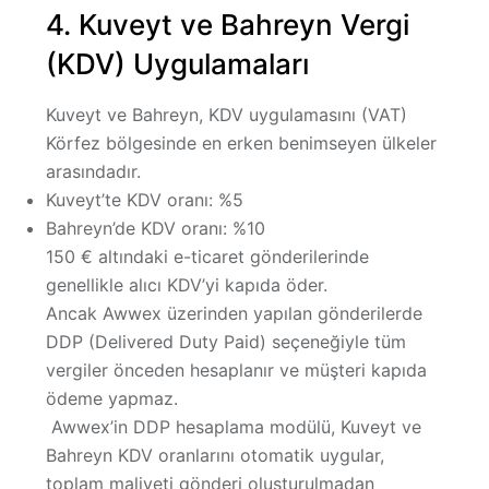
4. Kuveyt ve Bahreyn Vergi
(KDV) Uygulamaları
Kuveyt ve Bahreyn,
KDV uygulamasını (VAT)
Körfez bölgesinde en erken benimseyen ülkeler
arasındadır.
Kuveyt’te KDV oranı:
%5
Bahreyn’de KDV oranı:
%10
150 € altındaki e-ticaret gönderilerinde
genellikle
alıcı KDV’yi kapıda öder.
Ancak Awwex üzerinden yapılan gönderilerde
DDP (Delivered Duty Paid)
seçeneğiyle tüm
vergiler önceden hesaplanır ve müşteri kapıda
ödeme yapmaz.
Awwex’in
DDP hesaplama modülü
, Kuveyt ve
Bahreyn KDV oranlarını otomatik uygular,
toplam maliyeti gönderi oluşturulmadan