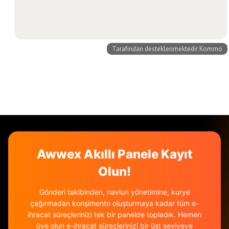
Awwex Akıllı Panele Kayıt
Olun!
Gönderi takibinden, navlun yönetimine, kurye
çağırmadan konşimento oluşturmaya kadar tüm e-
ihracat süreçlerinizi tek bir panelde topladık. Hemen
üye olun e-ihracat süreçlerinizi bir üst seviyeye