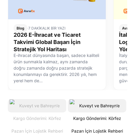
Blog
·
7 DAKİKALIK BİR YAZI
Avrupa 
2026 E-İhracat ve Ticaret
İtalya
Takvimi Global Başarı İçin
Logist
Stratejik Yol Haritası
Yönet
E-ihracat dünyasında başarı, sadece kaliteli
İtalya e
ürün sunmakla kalmaz, aynı zamanda
durum de
doğru zamanda doğru pazarda stratejik
parçasıd
konumlanmayı da gerektirir. 2026 yılı, hem
memnuni
yerel hem de…
güvenli 