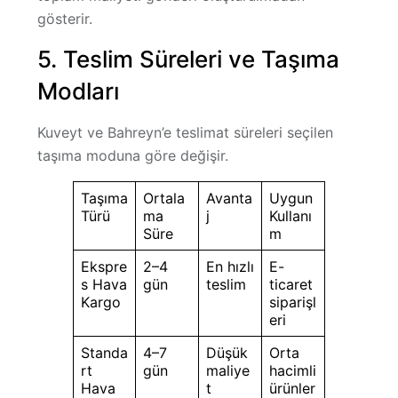
gösterir.
5. Teslim Süreleri ve Taşıma
Modları
Kuveyt ve Bahreyn’e teslimat süreleri seçilen
taşıma moduna göre değişir.
Taşıma
Ortala
Avanta
Uygun
Türü
ma
j
Kullanı
Süre
m
Ekspre
2–4
En hızlı
E-
s Hava
gün
teslim
ticaret
Kargo
siparişl
eri
Standa
4–7
Düşük
Orta
rt
gün
maliye
hacimli
Hava
t
ürünler