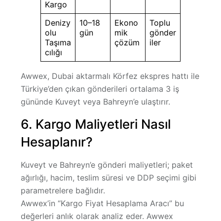
Kargo
Denizy
10–18
Ekono
Toplu
olu
gün
mik
gönder
Taşıma
çözüm
iler
cılığı
Awwex,
Dubai aktarmalı Körfez ekspres hattı
ile
Türkiye’den çıkan gönderileri ortalama
3 iş
gününde Kuveyt veya Bahreyn’e
ulaştırır.
6. Kargo Maliyetleri Nasıl
Hesaplanır?
Kuveyt ve Bahreyn’e gönderi maliyetleri;
paket
ağırlığı, hacim, teslim süresi ve DDP seçimi
gibi
parametrelere bağlıdır.
Awwex’in “
Kargo Fiyat Hesaplama Aracı
” bu
değerleri anlık olarak analiz eder. Awwex