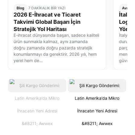
Blog
·
7 DAKİKALIK BİR YAZI
Avrupa 
2026 E-İhracat ve Ticaret
İtalya
Takvimi Global Başarı İçin
Logist
Stratejik Yol Haritası
Yönet
E-ihracat dünyasında başarı, sadece kaliteli
İtalya e
ürün sunmakla kalmaz, aynı zamanda
durum de
doğru zamanda doğru pazarda stratejik
parçasıd
konumlanmayı da gerektirir. 2026 yılı, hem
memnuni
yerel hem de…
güvenli 