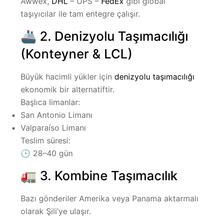
Awwex,
DHL
– UPS –
FedEx
gibi global
taşıyıcılar ile tam entegre çalışır.
🚢 2. Denizyolu Taşımacılığı
(Konteyner & LCL)
Büyük hacimli yükler için
denizyolu taşımacılığı
ekonomik bir alternatiftir.
Başlıca limanlar:
San Antonio Limanı
Valparaíso Limanı
Teslim süresi:
🕒
28–40 gün
🚛 3. Kombine Taşımacılık
Bazı gönderiler Amerika veya Panama aktarmalı
olarak Şili’ye ulaşır.