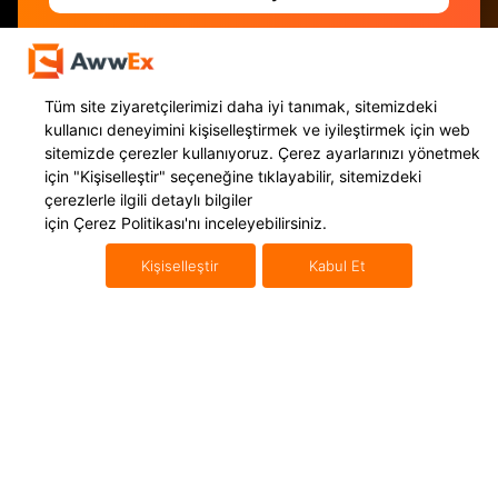
Tüm site ziyaretçilerimizi daha iyi tanımak, sitemizdeki
kullanıcı deneyimini kişiselleştirmek ve iyileştirmek için web
sitemizde çerezler kullanıyoruz. Çerez ayarlarınızı yönetmek
için
"Kişiselleştir"
seçeneğine tıklayabilir, sitemizdeki
çerezlerle ilgili detaylı bilgiler
için
Çerez Politikası'nı
inceleyebilirsiniz.
Kişiselleştir
Kabul Et
Hizmetlerimiz
Uluslararası Taşımacılık
Yurt Dışı Kargo
Mikro İhracat
Navlun Yönetimi
Uluslararası Konteyner Taşıma
E İhracat Lojistiği
Uluslararası Karayolu Taşımacılığı
Gümrükleme
Uluslararası Denizyolu Taşıma
Amazon FBA
Uluslararası Havayolu Taşıma
Fulfillment