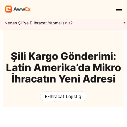
Neden Şili’ye E-İhracat Yapmalısınız?
Hizmetlerimiz
Özellikler
Yurtdışı Kargo
Şili Kargo Gönderimi:
Latin Amerika’da Mikro
Uluslararası Taşımacılık
Express Kargo
Navlun Yönetimi
İhracatın Yeni Adresi
Kaynaklar
Mikro İhracat
Awwex Nedir ?
E İhracat Lojistiği
E-İhracat Lojistiği
Blog
Konteyner Taşımacılığı
Ödeme Entegrasyonu
Gümrükleme
Giriş Yap
Kayıt Ol