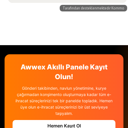
Awwex Akıllı Panele Kayıt
Olun!
Gönderi takibinden, navlun yönetimine, kurye
çağırmadan konşimento oluşturmaya kadar tüm e-
ihracat süreçlerinizi tek bir panelde topladık. Hemen
üye olun e-ihracat süreçlerinizi bir üst seviyeye
taşıyalım.
Hemen Kayıt Ol