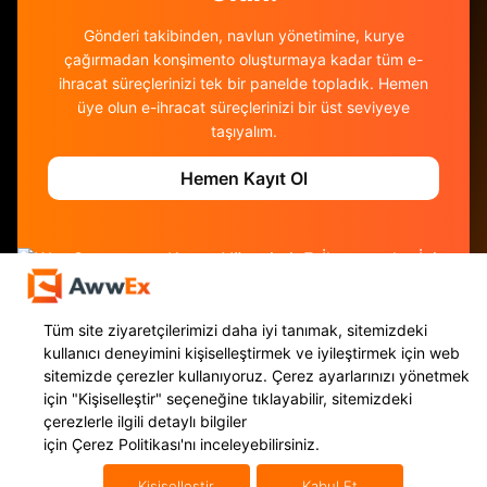
Gönderi takibinden, navlun yönetimine, kurye
çağırmadan konşimento oluşturmaya kadar tüm e-
ihracat süreçlerinizi tek bir panelde topladık. Hemen
üye olun e-ihracat süreçlerinizi bir üst seviyeye
taşıyalım.
Hemen Kayıt Ol
Tüm site ziyaretçilerimizi daha iyi tanımak, sitemizdeki
kullanıcı deneyimini kişiselleştirmek ve iyileştirmek için web
sitemizde çerezler kullanıyoruz. Çerez ayarlarınızı yönetmek
için
"Kişiselleştir"
seçeneğine tıklayabilir, sitemizdeki
çerezlerle ilgili detaylı bilgiler
için
Çerez Politikası'nı
inceleyebilirsiniz.
Hizmetlerimiz
Uluslararası Taşımacılık
Kişiselleştir
Kabul Et
Yurt Dışı Kargo
Mikro İhracat