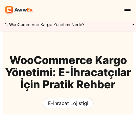
1. WooCommerce Kargo Yönetimi Nedir?
Hizmetlerimiz
Özellikler
Yurtdışı Kargo
WooCommerce Kargo
Yönetimi: E-İhracatçılar
Uluslararası Taşımacılık
Express Kargo
Navlun Yönetimi
İçin Pratik Rehber
Kaynaklar
Mikro İhracat
Awwex Nedir ?
E İhracat Lojistiği
E-İhracat Lojistiği
Blog
Konteyner Taşımacılığı
Ödeme Entegrasyonu
Gümrükleme
Giriş Yap
Kayıt Ol