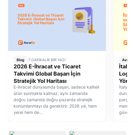
Blog
·
7 DAKİKALIK BİR YAZI
Avrupa 
2026 E-İhracat ve Ticaret
İtalya
Takvimi Global Başarı İçin
Logist
Stratejik Yol Haritası
Yönet
E-ihracat dünyasında başarı, sadece kaliteli
İtalya e
ürün sunmakla kalmaz, aynı zamanda
durum de
doğru zamanda doğru pazarda stratejik
parçasıd
konumlanmayı da gerektirir. 2026 yılı, hem
memnuni
yerel hem de…
güvenli 