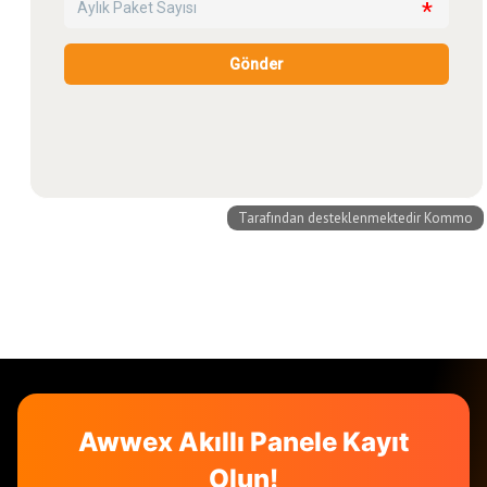
Awwex Akıllı Panele Kayıt
Olun!