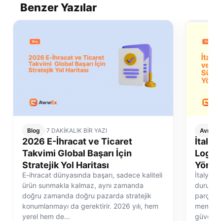
Benzer Yazılar
Blog
·
7 DAKİKALIK BİR YAZI
Avrupa 
2026 E-İhracat ve Ticaret
İtalya
Takvimi Global Başarı İçin
Logist
Stratejik Yol Haritası
Yönet
E-ihracat dünyasında başarı, sadece kaliteli
İtalya e
ürün sunmakla kalmaz, aynı zamanda
durum de
doğru zamanda doğru pazarda stratejik
parçasıd
konumlanmayı da gerektirir. 2026 yılı, hem
memnuni
yerel hem de…
güvenli 