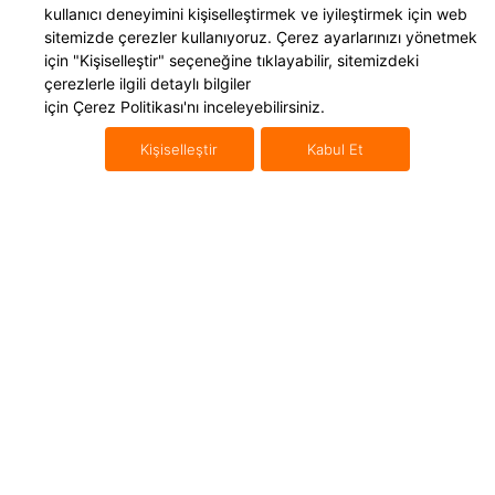
kullanıcı deneyimini kişiselleştirmek ve iyileştirmek için web
Yurt Dışı Kargo
Mikro İhracat
sitemizde çerezler kullanıyoruz. Çerez ayarlarınızı yönetmek
Navlun Yönetimi
Uluslararası Konteyner Taşıma
için
"Kişiselleştir"
seçeneğine tıklayabilir, sitemizdeki
çerezlerle ilgili detaylı bilgiler
E İhracat Lojistiği
Uluslararası Karayolu Taşımacılığı
için
Çerez Politikası'nı
inceleyebilirsiniz.
Gümrükleme
Uluslararası Denizyolu Taşıma
Kişiselleştir
Kabul Et
Amazon FBA
Uluslararası Havayolu Taşıma
Fulfillment
Ara Depolama
Kaynaklar
AWWEX
Blog Yazıları
Hakkımızda
Referanslar
İletişim
Webinarlar
Basında Biz
Videocastler
KVKK Metinleri
Ücretsiz E-Kitaplar
Destek Merkezi