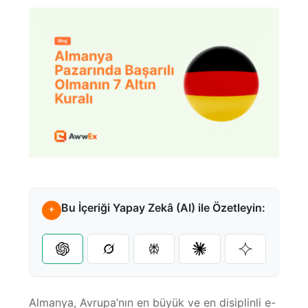
Referanslar
Karayolu Taşımacılığı
Pazaryeri Entegrasyonları
Amazon FBA
Webinarlar
Denizyolu Taşımacılığı
Kargo Entegrasyonları
Fulfillment
Videocastler
Havayolu Taşımacılığı
Tüm Entegrasyonlar
Ara Depolama
E-Kitaplar
Bu İçeriği Yapay Zekâ (AI) ile Özetleyin:
Destek Merkezi
Sıkça Sorulan Sorular
Almanya, Avrupa’nın en büyük ve en disiplinli e-