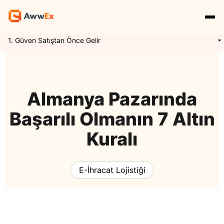
1. Güven Satıştan Önce Gelir
Hizmetlerimiz
Özellikler
Yurtdışı Kargo
Almanya Pazarında
Başarılı Olmanın 7 Altın
Uluslararası Taşımacılık
Express Kargo
Navlun Yönetimi
Kuralı
Kaynaklar
Mikro İhracat
Awwex Nedir ?
E İhracat Lojistiği
E-İhracat Lojistiği
Blog
Konteyner Taşımacılığı
Ödeme Entegrasyonu
Gümrükleme
Giriş Yap
Kayıt Ol