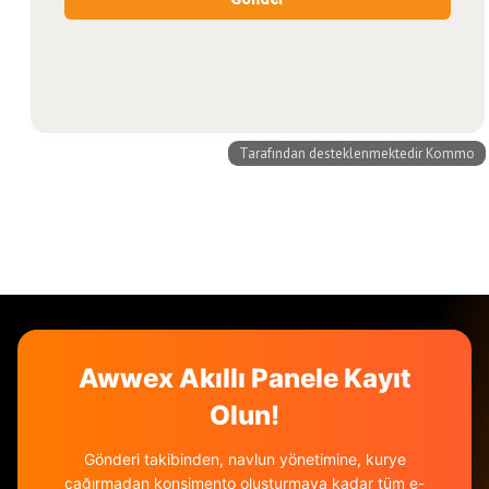
Awwex Akıllı Panele Kayıt
Olun!
Gönderi takibinden, navlun yönetimine, kurye
çağırmadan konşimento oluşturmaya kadar tüm e-