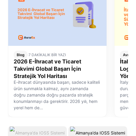
Blog
·
7 DAKİKALIK BİR YAZI
Avrupa 
2026 E-İhracat ve Ticaret
İtalya
Takvimi Global Başarı İçin
Logist
Stratejik Yol Haritası
Yönet
E-ihracat dünyasında başarı, sadece kaliteli
İtalya e
ürün sunmakla kalmaz, aynı zamanda
durum de
doğru zamanda doğru pazarda stratejik
parçasıd
konumlanmayı da gerektirir. 2026 yılı, hem
memnuni
yerel hem de…
güvenli 