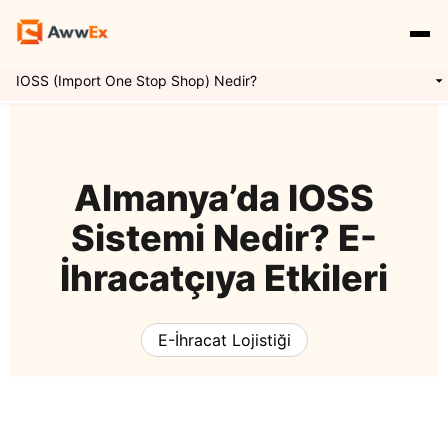
IOSS (Import One Stop Shop) Nedir?
Hizmetlerimiz
Özellikler
Yurtdışı Kargo
Almanya’da IOSS
Sistemi Nedir? E-
Uluslararası Taşımacılık
Express Kargo
Navlun Yönetimi
İhracatçıya Etkileri
Kaynaklar
Mikro İhracat
Awwex Nedir ?
E İhracat Lojistiği
E-İhracat Lojistiği
Blog
Konteyner Taşımacılığı
Ödeme Entegrasyonu
Gümrükleme
Giriş Yap
Kayıt Ol