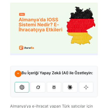
Referanslar
Karayolu Taşımacılığı
Pazaryeri Entegrasyonları
Amazon FBA
Webinarlar
Denizyolu Taşımacılığı
Kargo Entegrasyonları
Fulfillment
Videocastler
Havayolu Taşımacılığı
Tüm Entegrasyonlar
Ara Depolama
E-Kitaplar
Bu İçeriği Yapay Zekâ (AI) ile Özetleyin:
Destek Merkezi
Sıkça Sorulan Sorular
Almanya’ya e-ihracat yapan Türk satıcılar için