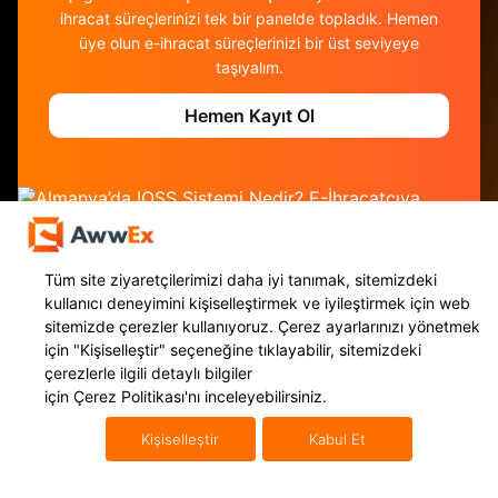
ihracat süreçlerinizi tek bir panelde topladık. Hemen
üye olun e-ihracat süreçlerinizi bir üst seviyeye
taşıyalım.
Hemen Kayıt Ol
Tüm site ziyaretçilerimizi daha iyi tanımak, sitemizdeki
kullanıcı deneyimini kişiselleştirmek ve iyileştirmek için web
sitemizde çerezler kullanıyoruz. Çerez ayarlarınızı yönetmek
için
"Kişiselleştir"
seçeneğine tıklayabilir, sitemizdeki
çerezlerle ilgili detaylı bilgiler
için
Çerez Politikası'nı
inceleyebilirsiniz.
Hizmetlerimiz
Uluslararası Taşımacılık
Yurt Dışı Kargo
Mikro İhracat
Kişiselleştir
Kabul Et
Navlun Yönetimi
Uluslararası Konteyner Taşıma
E İhracat Lojistiği
Uluslararası Karayolu Taşımacılığı