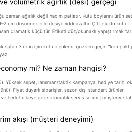
 ve volumetrik ağırlık (desi) gerçeği
oğu zaman
ağırlık değil hacim
patlatır. Kutu boylarını ürün se
–2 cm düşürmek bile desiyi ciddi azaltır. Çift oluklu kutu 
asarı dramatik küçültür. Etiketi düz/okunaklı yapıştırmak ta
k satan 3 ürün için kutu ölçülerini gözden geçir; “kompakt
yaz.
economy mi? Ne zaman hangisi?
):
Yüksek sepet, lansman/taktik kampanya, hediye tarihi olan
ünü):
Fiyat duyarlı siparişler, sezon dışı standart ürünler.
ve hedef ülkeye göre otomatik servis seçimi; müşteriye
ta
irim akışı (müşteri deneyimi)