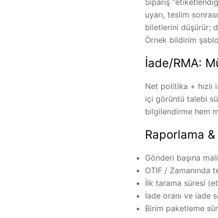
Sipariş “etiketlendi
uyarı, teslim sonra
biletlerini düşürür;
Örnek bildirim şablo
İade/RMA: M
Net politika + hızlı
içi görüntü talebi s
bilgilendirme hem ma
Raporlama & K
Gönderi başına mal
OTIF / Zamanında t
İlk tarama süresi
(et
İade oranı
ve
iade 
Birim paketleme sür