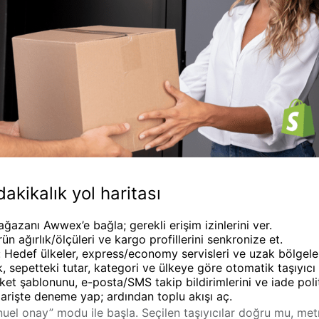
akikalık yol haritası
azanı Awwex’e bağla; gerekli erişim izinlerini ver.
ün ağırlık/ölçüleri ve kargo profillerini senkronize et.
:
Hedef ülkeler, express/economy servisleri ve uzak bölgeler
k, sepetteki tutar, kategori ve ülkeye göre
otomatik taşıyıcı
ket şablonunu, e-posta/SMS takip bildirimlerini ve iade polit
arişte deneme yap; ardından toplu akışı aç.
uel onay” modu ile başla. Seçilen taşıyıcılar doğru mu, met