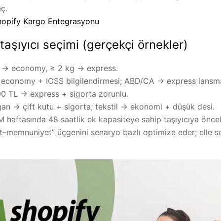
ç.
hopify Kargo Entegrasyonu
 taşıyıcı seçimi (gerçekçi örnekler)
 → economy, ≥ 2 kg → express.
 economy + IOSS bilgilendirmesi; ABD/CA → express lans
0 TL → express + sigorta zorunlu.
gan → çift kutu + sigorta; tekstil → ekonomi + düşük desi.
haftasında 48 saatlik ek kapasiteye sahip taşıyıcıya öncel
yet–memnuniyet” üçgenini senaryo bazlı optimize eder; elle 