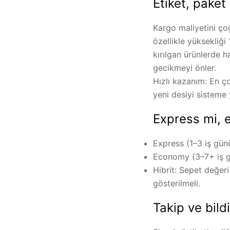
Etiket, paket
Kargo maliyetini ç
özellikle
yüksekliği
1
kırılgan ürünlerde h
gecikmeyi önler.
Hızlı kazanım:
En ço
yeni desiyi sisteme 
Express mi, 
Express (1–3 iş günü
Economy (3–7+ iş g
Hibrit:
Sepet değeri 
gösterilmeli.
Takip ve bild