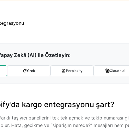
Yapay Zekâ (AI) ile Özetleyin:
Grok
Perplexity
Claude.ai
fy’da kargo entegrasyonu şart?
farklı taşıyıcı panellerini tek tek açmak ve takip numarası 
 olur. Hata, gecikme ve “siparişim nerede?” mesajları hem 