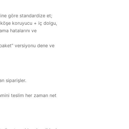
tine göre standardize et;
+ köşe koruyucu + iç dolgu,
rama hatalarını ve
 paket” versiyonu dene ve
 siparişler.
hmini teslim
her zaman net