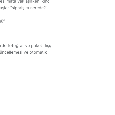
eslimata yaklaşırken ikinci
kışlar
“siparişim nerede?”
nü”
erde fotoğraf ve paket dışı/
m güncellemesi ve otomatik