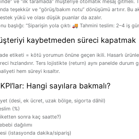
ğinde” ve “ilk taramada” müşteriye otomatik mesaj gitmeli. T
sında teşekkür ve “görüş/bakım notu” dönüşümü artırır. Bu a
 destek yükü ve olası düşük puanlar da azalır.
nu başlığı:
“Siparişin yola çıktı 🚚 Tahmini teslim: 2–4 iş gü
üşteriyi kaybetmeden süreci kapatmak
 iade etiketi = kötü yorumun önüne geçen ikili. Hasarlı ürünl
üreci hızlandırır. Ters lojistikte (return) aynı panelde duru
liyeti hem süreyi kısaltır.
PI’lar: Hangi sayılara bakmalı?
iyet
(desi, ek ücret, uzak bölge, sigorta dâhil)
eslim
(%)
iketten sonra kaç saatte?)
sebebi
dağılımı
esi
(istasyonda dakika/sipariş)