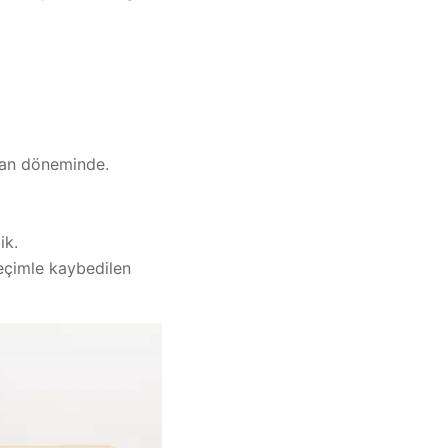
man döneminde.
ik.
seçimle kaybedilen