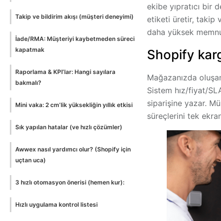
ekibe yıpratıcı bir 
Takip ve bildirim akışı (müşteri deneyimi)
etiketi
üretir,
takip
daha yüksek memnu
İade/RMA: Müşteriyi kaybetmeden süreci
kapatmak
Shopify kar
Raporlama & KPI’lar: Hangi sayılara
Mağazanızda oluşan s
bakmalı?
Sistem
hız/fiyat/SL
siparişine yazar
. Mü
Mini vaka: 2 cm’lik yüksekliğin yıllık etkisi
süreçlerini tek ekr
Sık yapılan hatalar (ve hızlı çözümler)
Awwex nasıl yardımcı olur? (Shopify için
uçtan uca)
3 hızlı otomasyon önerisi (hemen kur):
Hızlı uygulama kontrol listesi