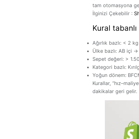
tam otomasyona ge
İlginizi Çekebilir :
S
Kural tabanlı
Ağırlık bazlı:
< 2 kg
Ülke bazlı:
AB içi →
Sepet değeri:
> 1.50
Kategori bazlı:
Kırıl
Yoğun dönem:
BFCM 
Kurallar, “hız–mali
dakikalar geri gelir.