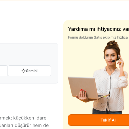
Yardıma mı ihtiyacınız va
Formu doldurun Satış ekibimiz hızlıca 
Gemini
girmek; küçükken idare
Teklif Al
puanları düşürür hem de