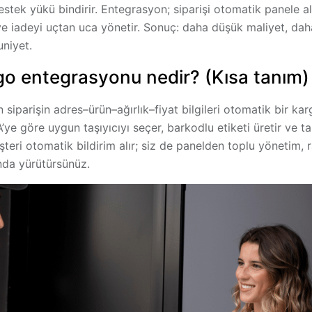
destek yükü bindirir. Entegrasyon; siparişi
otomatik
panele al
ve
iade
yi uçtan uca yönetir. Sonuç: daha düşük maliyet, daha 
niyet.
go entegrasyonu nedir? (Kısa tanım)
iparişin adres–ürün–ağırlık–fiyat bilgileri
otomatik
bir karg
A
’ye göre uygun taşıyıcıyı seçer, barkodlu
etiketi
üretir ve
ta
şteri otomatik bildirim alır; siz de panelden toplu yönetim,
anda yürütürsünüz.