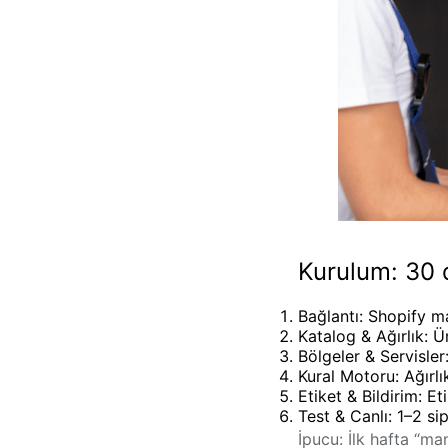
Kurulum: 30 d
Bağlantı:
Shopify mağ
Katalog & Ağırlık:
Ür
Bölgeler & Servisler
Kural Motoru:
Ağırlı
Etiket & Bildirim:
Eti
Test & Canlı:
1–2 sip
İpucu:
İlk hafta “man